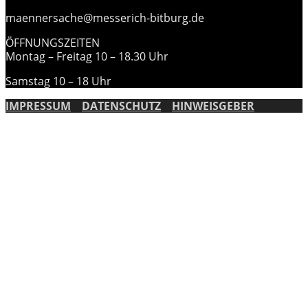
maennersache@messerich-bitburg.de
ÖFFNUNGSZEITEN
Montag – Freitag 10 – 18.30 Uhr
Samstag 10 – 18 Uhr
IMPRESSUM
DATENSCHUTZ
HINWEISGEBER