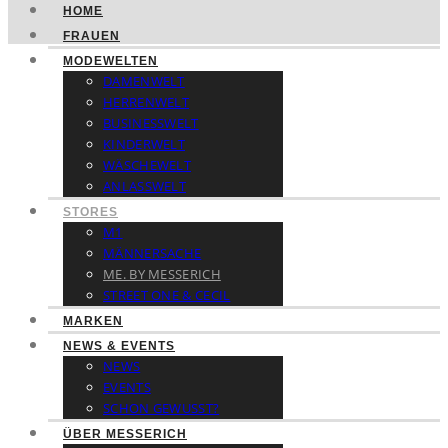
HOME
FRAUEN
MODEWELTEN
DAMENWELT
HERRENWELT
BUSINESSWELT
KINDERWELT
WÄSCHEWELT
ANLASSWELT
STORES
M1
MÄNNERSACHE
ME. BY MESSERICH
STREET ONE & CECIL
MARKEN
NEWS & EVENTS
NEWS
EVENTS
SCHON GEWUSST?
ÜBER MESSERICH