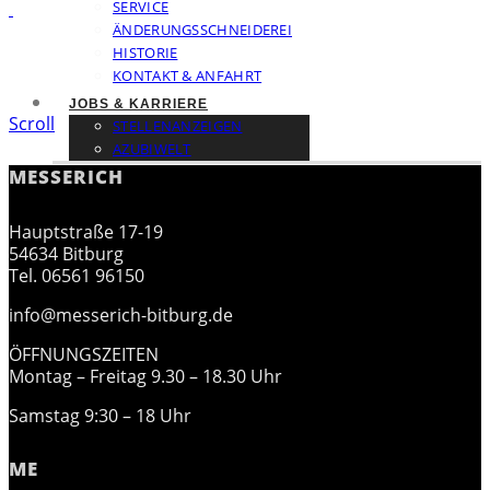
SERVICE
ÄNDERUNGSSCHNEIDEREI
HISTORIE
KONTAKT & ANFAHRT
JOBS & KARRIERE
Scroll
STELLENANZEIGEN
AZUBIWELT
MESSERICH
Hauptstraße 17-19
54634 Bitburg
Tel. 06561 96150
info@messerich-bitburg.de
ÖFFNUNGSZEITEN
Montag – Freitag 9.30 – 18.30 Uhr
Samstag 9:30 – 18 Uhr
ME