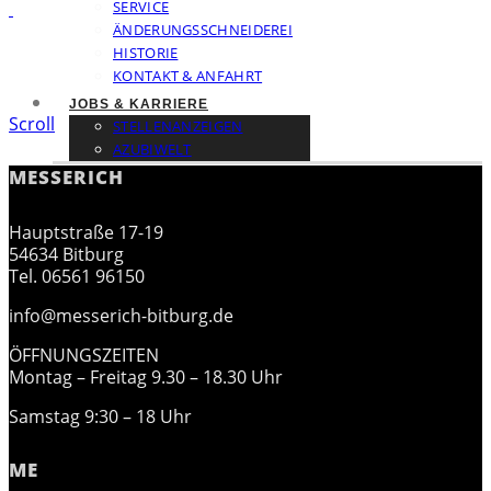
SERVICE
ÄNDERUNGSSCHNEIDEREI
HISTORIE
KONTAKT & ANFAHRT
JOBS & KARRIERE
Scroll
STELLENANZEIGEN
AZUBIWELT
MESSERICH
Hauptstraße 17-19
54634 Bitburg
Tel. 06561 96150
info@messerich-bitburg.de
ÖFFNUNGSZEITEN
Montag – Freitag 9.30 – 18.30 Uhr
Samstag 9:30 – 18 Uhr
ME