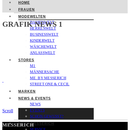
HOME
FRAUEN
MODEWELTEN
GRAFIK NEWS 1
DAMENWELT
HERRENWELT
BUSINESSWELT
KINDERWELT
WÄSCHEWELT
ANLASSWELT
STORES
M1
MÄNNERSACHE
ME. BY MESSERICH
STREET ONE & CECIL
MARKEN
NEWS & EVENTS
NEWS
EVENTS
Scroll
SCHON GEWUSST?
ÜBER MESSERICH
MESSERICH
SERVICE