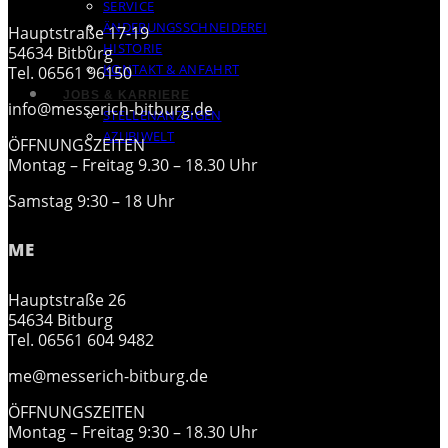
SERVICE
ÄNDERUNGSSCHNEIDEREI
Hauptstraße 17-19
HISTORIE
54634 Bitburg
KONTAKT & ANFAHRT
Tel. 06561 96150
JOBS & KARRIERE
info@messerich-bitburg.de
STELLENANZEIGEN
AZUBIWELT
ÖFFNUNGSZEITEN
Montag – Freitag 9.30 – 18.30 Uhr
Samstag 9:30 – 18 Uhr
ME
Hauptstraße 26
54634 Bitburg
Tel. 06561 604 9482
me@messerich-bitburg.de
ÖFFNUNGSZEITEN
Montag – Freitag 9:30 – 18.30 Uhr