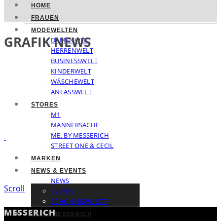
HOME
FRAUEN
MODEWELTEN
GRAFIK NEWS
DAMENWELT
HERRENWELT
BUSINESSWELT
KINDERWELT
WÄSCHEWELT
ANLASSWELT
STORES
M1
MÄNNERSACHE
ME. BY MESSERICH
STREET ONE & CECIL
MARKEN
NEWS & EVENTS
NEWS
Scroll
EVENTS
SCHON GEWUSST?
MESSERICH
ÜBER MESSERICH