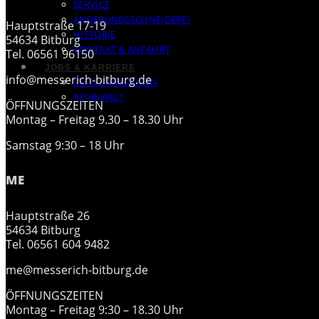
SERVICE
ÄNDERUNGSSCHNEIDEREI
Hauptstraße 17-19
HISTORIE
54634 Bitburg
KONTAKT & ANFAHRT
Tel. 06561 96150
JOBS & KARRIERE
info@messerich-bitburg.de
STELLENANZEIGEN
AZUBIWELT
ÖFFNUNGSZEITEN
Montag – Freitag 9.30 – 18.30 Uhr
Samstag 9:30 – 18 Uhr
ME
Hauptstraße 26
54634 Bitburg
Tel. 06561 604 9482
me@messerich-bitburg.de
ÖFFNUNGSZEITEN
Montag – Freitag 9:30 – 18.30 Uhr