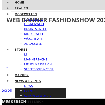
HOME
FRAUEN
MODEWELTEN
WEB BANNER FASHIONSHOW 202
DAMENWELT
HERRENWELT
BUSINESSWELT
KINDERWELT
WÄSCHEWELT
ANLASSWELT
STORES
M1
MÄNNERSACHE
ME. BY MESSERICH
STREET ONE & CECIL
MARKEN
NEWS & EVENTS
NEWS
Scroll
EVENTS
SCHON GEWUSST?
MESSERICH
ÜBER MESSERICH