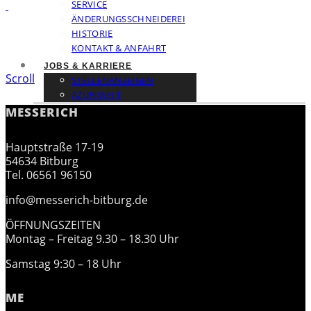
SERVICE
ÄNDERUNGSSCHNEIDEREI
HISTORIE
KONTAKT & ANFAHRT
JOBS & KARRIERE
Scroll
STELLENANZEIGEN
AZUBIWELT
MESSERICH
Hauptstraße 17-19
54634 Bitburg
Tel. 06561 96150
info@messerich-bitburg.de
ÖFFNUNGSZEITEN
Montag – Freitag 9.30 – 18.30 Uhr
Samstag 9:30 – 18 Uhr
ME