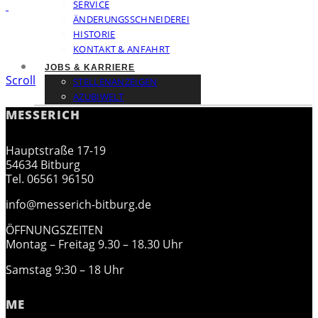
SERVICE
ÄNDERUNGSSCHNEIDEREI
HISTORIE
KONTAKT & ANFAHRT
JOBS & KARRIERE
Scroll
STELLENANZEIGEN
AZUBIWELT
MESSERICH
Hauptstraße 17-19
54634 Bitburg
Tel. 06561 96150
info@messerich-bitburg.de
ÖFFNUNGSZEITEN
Montag – Freitag 9.30 – 18.30 Uhr
Samstag 9:30 – 18 Uhr
ME