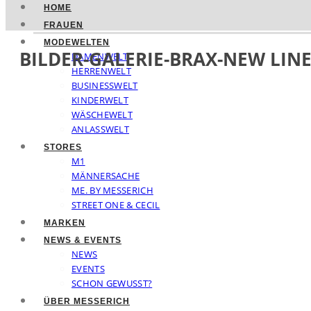
HOME
FRAUEN
MODEWELTEN
BILDER-GALERIE-BRAX-NEW LINE
DAMENWELT
HERRENWELT
BUSINESSWELT
KINDERWELT
WÄSCHEWELT
ANLASSWELT
STORES
M1
MÄNNERSACHE
ME. BY MESSERICH
STREET ONE & CECIL
MARKEN
NEWS & EVENTS
NEWS
EVENTS
SCHON GEWUSST?
ÜBER MESSERICH