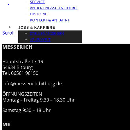
SERVICE
ÄNDERUNGSSCHNEIDEREI
HISTORIE
KONTAKT & ANFAHRT
JOBS & KARRIERE
Scroll
STELLENANZEIGEN
AZUBIWELT
MESSERICH
Hauptstraße 17-19
54634 Bitburg
Tel. 06561 96150
info@messerich-bitburg.de
ÖFFNUNGSZEITEN
Montag – Freitag 9.30 – 18.30 Uhr
Samstag 9:30 – 18 Uhr
ME