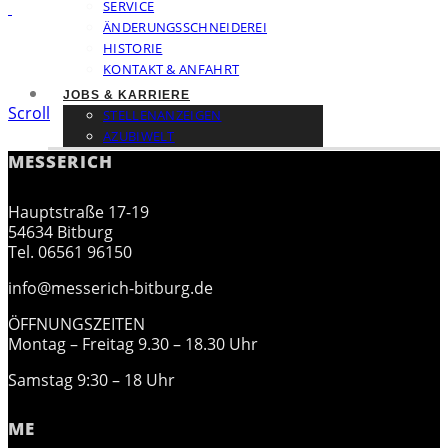
SERVICE
ÄNDERUNGSSCHNEIDEREI
HISTORIE
KONTAKT & ANFAHRT
JOBS & KARRIERE
Scroll
STELLENANZEIGEN
AZUBIWELT
MESSERICH
Hauptstraße 17-19
54634 Bitburg
Tel. 06561 96150
info@messerich-bitburg.de
ÖFFNUNGSZEITEN
Montag – Freitag 9.30 – 18.30 Uhr
Samstag 9:30 – 18 Uhr
ME