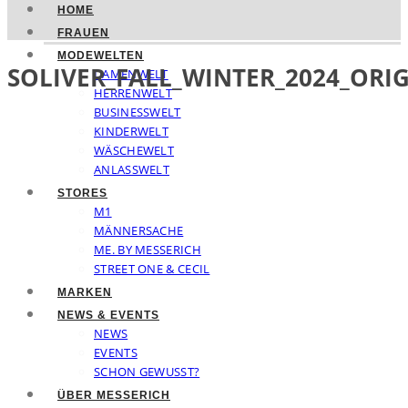
HOME
FRAUEN
MODEWELTEN
SOLIVER_FALL_WINTER_2024_ORI
DAMENWELT
HERRENWELT
BUSINESSWELT
KINDERWELT
WÄSCHEWELT
ANLASSWELT
STORES
M1
MÄNNERSACHE
ME. BY MESSERICH
STREET ONE & CECIL
MARKEN
NEWS & EVENTS
NEWS
EVENTS
SCHON GEWUSST?
ÜBER MESSERICH