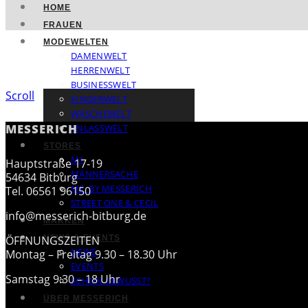
HOME
FRAUEN
MODEWELTEN
DAMENWELT
HERRENWELT
BUSINESSWELT
Scroll
KINDERWELT
WÄSCHEWELT
MESSERICH
ANLASSWELT
STORES
M1
Hauptstraße 17-19
MÄNNERSACHE
54634 Bitburg
ME. BY MESSERICH
Tel. 06561 96150
STREET ONE & CECIL
info@messerich-bitburg.de
MARKEN
ÖFFNUNGSZEITEN
NEWS & EVENTS
NEWS
Montag – Freitag 9.30 – 18.30 Uhr
EVENTS
Samstag 9:30 – 18 Uhr
SCHON GEWUSST?
ÜBER MESSERICH