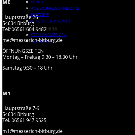
ME
SERVICE
ÄNDERUNGSSCHNEIDEREI
HISTORIE
Hauptstraße 26
KONTAKT & ANFAHRT
54634 Bitburg
Tel. 06561 604 9482
JOBS & KARRIERE
STELLENANZEIGEN
me@messerich-bitburg.de
AZUBIWELT
ÖFFNUNGSZEITEN
Montag – Freitag 9:30 – 18.30 Uhr
Samstag 9:30 – 18 Uhr
M1
Hauptstraße 7-9
54634 Bitburg
Tel. 06561 947 9525
m1@messerich-bitburg.de