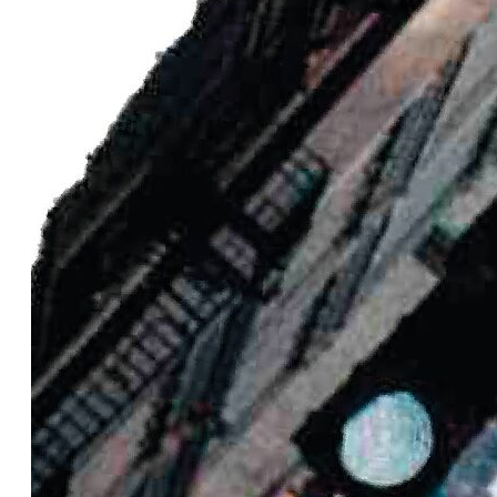
SERVICE
ÄNDERUNGSSCHNEIDEREI
HISTORIE
KONTAKT & ANFAHRT
JOBS & KARRIERE
STELLENANZEIGEN
AZUBIWELT