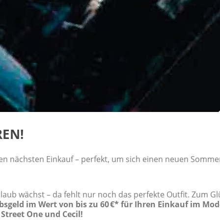
REN!
ren nächsten Einkauf – perfekt, um sich einen neuen Somme
b wächst – da fehlt nur noch das perfekte Outfit. Zum Glü
bsgeld im Wert von bis zu 60 €* für Ihren Einkauf im Mo
Street One und Cecil!