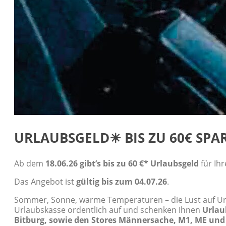
URLAUBSGELD☀ BIS ZU 60€ SPA
Ab dem
18.06.26 gibt’s bis zu 60 €* Urlaubsgeld
für Ih
Das Angebot ist
gültig bis zum 04.07.26
.
Sommer, Sonne, warme Temperaturen – die Lust auf Urlau
Urlaubskasse ordentlich auf und schenken Ihnen
Urlau
Bitburg, sowie den Stores Männersache, M1, ME und 