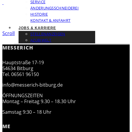
SERVICE
ÄNDERUNGSSCHNEIDEREI
HISTORIE
KONTAKT & ANFAHRT
JOBS & KARRIERE
Scroll
STELLENANZEIGEN
AZUBIWELT
MESSERICH
Hauptstraße 17-19
54634 Bitburg
Tel. 06561 96150
info@messerich-bitburg.de
ÖFFNUNGSZEITEN
Montag – Freitag 9.30 – 18.30 Uhr
Samstag 9:30 – 18 Uhr
ME