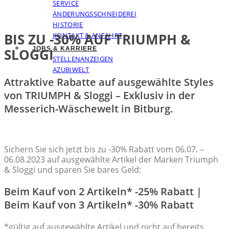
SERVICE
ÄNDERUNGSSCHNEIDEREI
HISTORIE
BIS ZU -30% AUF TRIUMPH &
KONTAKT & ANFAHRT
JOBS & KARRIERE
SLOGGI
STELLENANZEIGEN
AZUBIWELT
Attraktive Rabatte auf ausgewählte Styles
von TRIUMPH & Sloggi – Exklusiv in der
Messerich-Wäschewelt in Bitburg.
Sichern Sie sich jetzt bis zu -30% Rabatt vom 06.07. –
06.08.2023 auf ausgewählte Artikel der Marken Triumph
& Sloggi und sparen Sie bares Geld:
Beim Kauf von 2 Artikeln* -25% Rabatt |
Beim Kauf von 3 Artikeln* -30% Rabatt
*gültig auf ausgewählte Artikel und nicht auf bereits