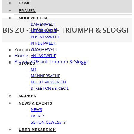
HOME
FRAUEN
MODEWELTEN
DAMENWELT
BIS ZU -30% AUF TRIUMPH & SLOGGI
HERRENWELT
BUSINESSWELT
KINDERWELT
You are here:
WÄSCHEWELT
Home
ANLASSWELT
Bis zu -30% auf Triumph & Sloggi
STORES
M1
MÄNNERSACHE
ME. BY MESSERICH
STREET ONE & CECIL
MARKEN
NEWS & EVENTS
NEWS
EVENTS
SCHON GEWUSST?
ÜBER MESSERICH