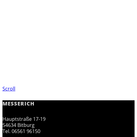
Scroll
MESSERICH
Hauptstraße 17-19
54634 Bitburg
Tel. 06561 96150