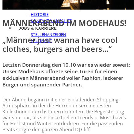
SERVICE
ÄNDERUNGSSCHNEIDEREI
HISTORIE
MÄNNERABEND IM MODEHAUS!
KONTAKT & ANFAHRT
JOBS & KARRIERE
STELLENANZEIGEN
„Männer just wanna have cool
AZUBIWELT
clothes, burgers and beers…“
Letzten Donnerstag den 10.10 war es wieder soweit:
Unser Modehaus öffnete seine Türen für einen
exklusiven Männerabend voller Fashion, leckerer
Burger und spannender Partner.
Der Abend begann mit einer einladenden Shopping-
Atmosphäre, in der die Herren unsere neuesten
Kollektionen durchstöbern konnten. Die Begeisterung
war spürbar, als sie die aktuellen Trends u. Must-haves
für Herbst und Winter entdeckten. Für die passenden
Beats sorgte den ganzen Abend DJ Cliff.