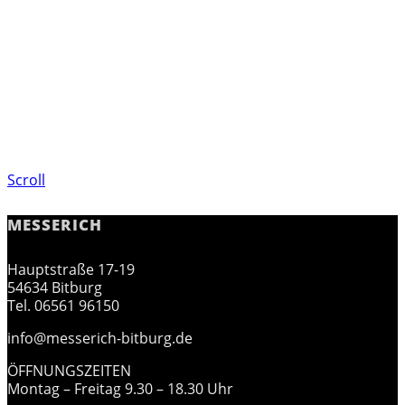
Scroll
MESSERICH
Hauptstraße 17-19
54634 Bitburg
Tel. 06561 96150
info@messerich-bitburg.de
ÖFFNUNGSZEITEN
Montag – Freitag 9.30 – 18.30 Uhr